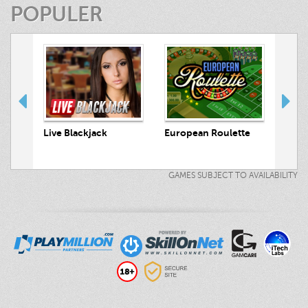
POPULER
 Hunt
Live Blackjack
European Roulette
Live
GAMES SUBJECT TO AVAILABILITY