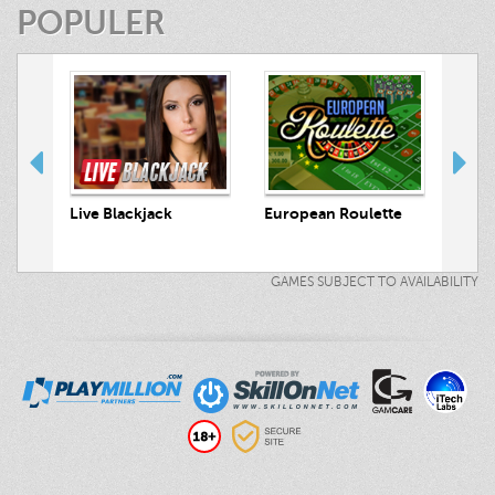
POPULER
 Hunt
Live Blackjack
European Roulette
Live
GAMES SUBJECT TO AVAILABILITY