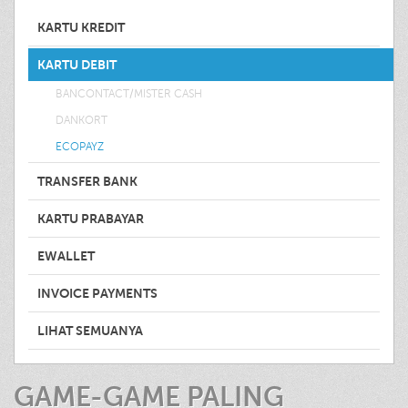
KARTU KREDIT
KARTU DEBIT
BANCONTACT/MISTER CASH
DANKORT
ECOPAYZ
TRANSFER BANK
KARTU PRABAYAR
EWALLET
INVOICE PAYMENTS
LIHAT SEMUANYA
GAME-GAME PALING