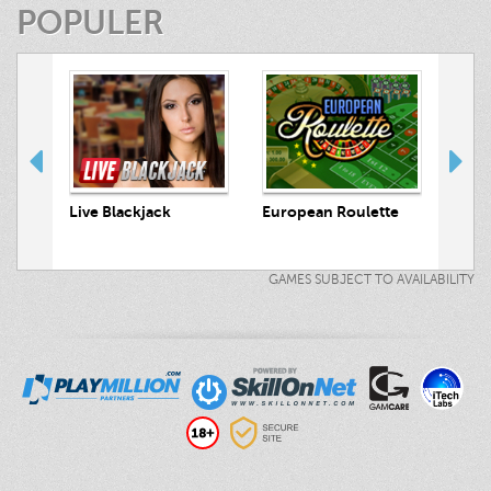
POPULER
 Hunt
Live Blackjack
European Roulette
Live
GAMES SUBJECT TO AVAILABILITY